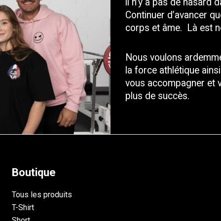
il n’y a pas de hasard da
Continuer d’avancer quoi 
corps et âme.  Là est n
Nous voulons ardemment
la force athlétique ain
vous accompagner et vo
plus de succès. 
Boutique
Tous les produits
T-Shirt
Short