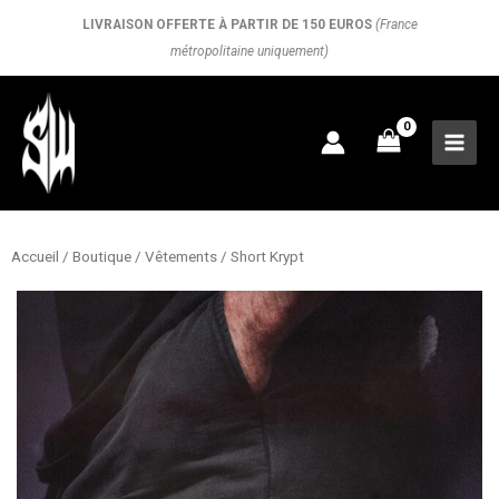
Aller
LIVRAISON OFFERTE À PARTIR DE 150 EUROS
(France
au
métropolitaine uniquement)
contenu
Accueil
/
Boutique
/
Vêtements
/ Short Krypt