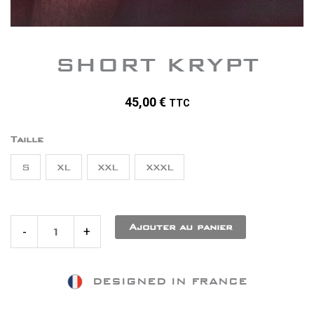
SHORT KRYPT
45,00
€
TTC
quantité
Taille
de
S
XL
XXL
XXXL
Short
Krypt
Ajouter au panier
-
+
DESIGNED IN FRANCE