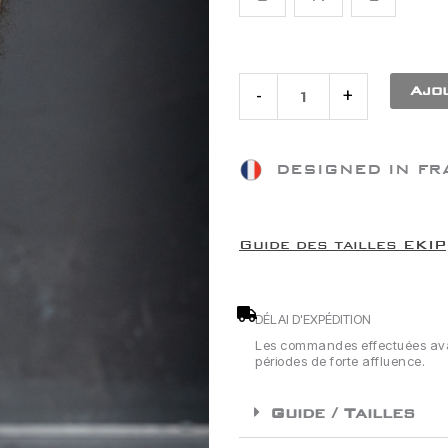
KRYPT
Ajou
-
+
DESIGNED IN FR
Guide des tailles EKIP
DÉLAI D'EXPÉDITION
Les commandes effectuées avant
périodes de forte affluence.
Guide / Tailles