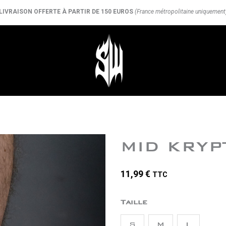
LIVRAISON OFFERTE À PARTIR DE 150 EUROS
(France métropolitaine uniquement
MID KRYP
11,99
€
TTC
quantité
Taille
de
S
M
L
MID